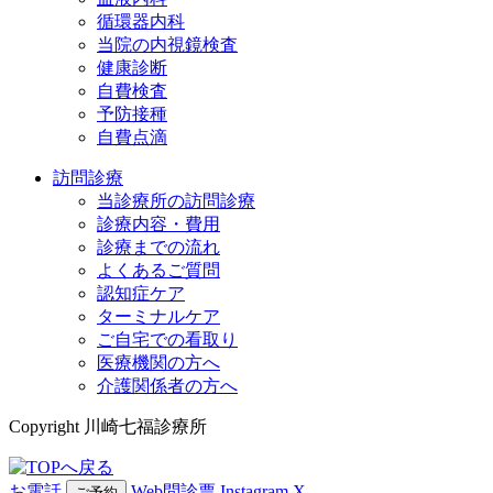
循環器内科
当院の内視鏡検査
健康診断
自費検査
予防接種
自費点滴
訪問診療
当診療所の訪問診療
診療内容・費用
診療までの流れ
よくあるご質問
認知症ケア
ターミナルケア
ご自宅での看取り
医療機関の方へ
介護関係者の方へ
Copyright 川崎七福診療所
お電話
Web問診票
Instagram
X
ご予約