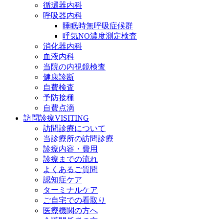
循環器内科
呼吸器内科
睡眠時無呼吸症候群
呼気NO濃度測定検査
消化器内科
血液内科
当院の内視鏡検査
健康診断
自費検査
予防接種
自費点滴
訪問診療
VISITING
訪問診療について
当診療所の訪問診療
診療内容・費用
診療までの流れ
よくあるご質問
認知症ケア
ターミナルケア
ご自宅での看取り
医療機関の方へ