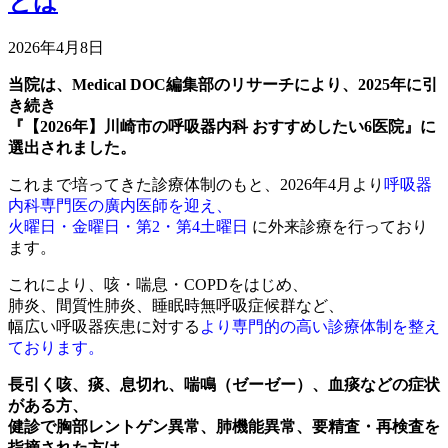
とは
2026年4月8日
当院は、Medical DOC編集部のリサーチにより、2025年に引
き続き
『【2026年】川崎市の呼吸器内科 おすすめしたい6医院』に
選出されました。
これまで培ってきた診療体制のもと、2026年4月より
呼吸器
内科専門医の廣内医師を迎え、
火曜日・金曜日・第2・第4土曜日
に外来診療を行っており
ます。
これにより、咳・喘息・COPDをはじめ、
肺炎、間質性肺炎、睡眠時無呼吸症候群など、
幅広い呼吸器疾患に対する
より専門的の高い診療体制を整え
ております。
長引く咳、痰、息切れ、喘鳴（ゼーゼー）、血痰などの症状
がある方、
健診で胸部レントゲン異常、肺機能異常、要精査・再検査を
指摘された方は、