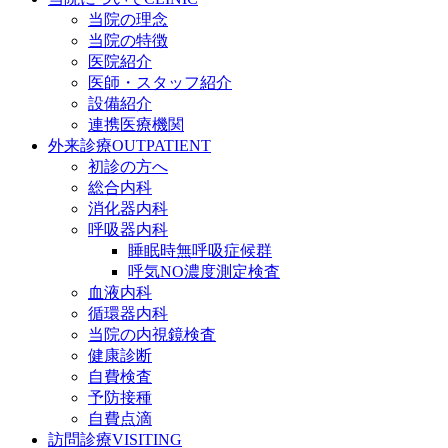
当院の理念
当院の特徴
医院紹介
医師・スタッフ紹介
設備紹介
連携医療機関
外来診療
OUTPATIENT
初診の方へ
総合内科
消化器内科
呼吸器内科
睡眠時無呼吸症候群
呼気NO濃度測定検査
血液内科
循環器内科
当院の内視鏡検査
健康診断
自費検査
予防接種
自費点滴
訪問診療
VISITING