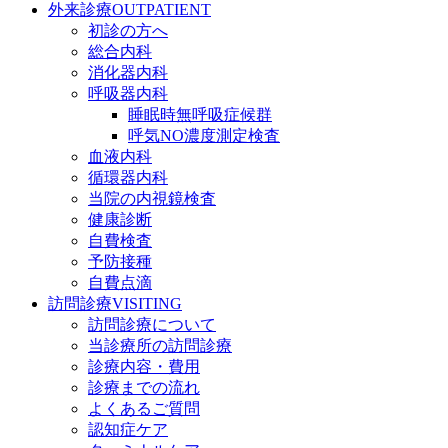
外来診療
OUTPATIENT
初診の方へ
総合内科
消化器内科
呼吸器内科
睡眠時無呼吸症候群
呼気NO濃度測定検査
血液内科
循環器内科
当院の内視鏡検査
健康診断
自費検査
予防接種
自費点滴
訪問診療
VISITING
訪問診療について
当診療所の訪問診療
診療内容・費用
診療までの流れ
よくあるご質問
認知症ケア