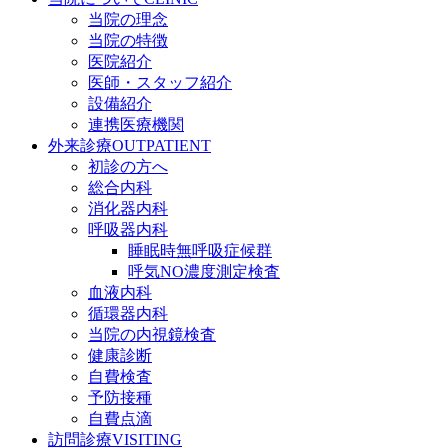
当院の理念
当院の特徴
医院紹介
医師・スタッフ紹介
設備紹介
連携医療機関
外来診療
OUTPATIENT
初診の方へ
総合内科
消化器内科
呼吸器内科
睡眠時無呼吸症候群
呼気NO濃度測定検査
血液内科
循環器内科
当院の内視鏡検査
健康診断
自費検査
予防接種
自費点滴
訪問診療
VISITING