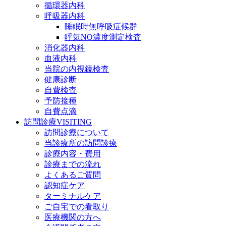
循環器内科
呼吸器内科
睡眠時無呼吸症候群
呼気NO濃度測定検査
消化器内科
血液内科
当院の内視鏡検査
健康診断
自費検査
予防接種
自費点滴
訪問診療
VISITING
訪問診療について
当診療所の訪問診療
診療内容・費用
診療までの流れ
よくあるご質問
認知症ケア
ターミナルケア
ご自宅での看取り
医療機関の方へ