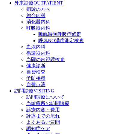
外来診療
OUTPATIENT
初診の方へ
総合内科
消化器内科
呼吸器内科
睡眠時無呼吸症候群
呼気NO濃度測定検査
血液内科
循環器内科
当院の内視鏡検査
健康診断
自費検査
予防接種
自費点滴
訪問診療
VISITING
訪問診療について
当診療所の訪問診療
診療内容・費用
診療までの流れ
よくあるご質問
認知症ケア