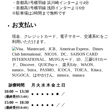
・首都高1号横羽線 浜川崎インターより4分
・首都高1号横羽線 浅田インターより6分
※駐車場は2時間まで無料です
お支払い
現金、クレジットカード、電子マネー、交通系ICをご
利用いただけます。
診療時間
月
火
水
木
金
土
日
10:00 ～ 13:30
／
●
●
●
●
●
■
（最終受付13:00）
15:00 ～ 18:30
／
／
●
●
●
●
●
（最終受付18:00）