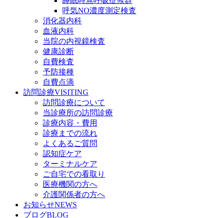
睡眠時無呼吸症候群
呼気NO濃度測定検査
消化器内科
血液内科
当院の内視鏡検査
健康診断
自費検査
予防接種
自費点滴
訪問診療
VISITING
訪問診療について
当診療所の訪問診療
診療内容・費用
診療までの流れ
よくあるご質問
認知症ケア
ターミナルケア
ご自宅での看取り
医療機関の方へ
介護関係者の方へ
お知らせ
NEWS
ブログ
BLOG