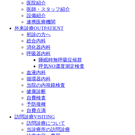
医院紹介
医師・スタッフ紹介
設備紹介
連携医療機関
外来診療
OUTPATIENT
初診の方へ
総合内科
消化器内科
呼吸器内科
睡眠時無呼吸症候群
呼気NO濃度測定検査
血液内科
循環器内科
当院の内視鏡検査
健康診断
自費検査
予防接種
自費点滴
訪問診療
VISITING
訪問診療について
当診療所の訪問診療