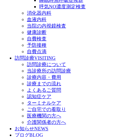
睡眠時無呼吸症候群
呼気NO濃度測定検査
消化器内科
血液内科
当院の内視鏡検査
健康診断
自費検査
予防接種
自費点滴
訪問診療
VISITING
訪問診療について
当診療所の訪問診療
診療内容・費用
診療までの流れ
よくあるご質問
認知症ケア
ターミナルケア
ご自宅での看取り
医療機関の方へ
介護関係者の方へ
お知らせ
NEWS
ブログ
BLOG