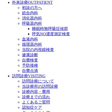
外来診療
OUTPATIENT
初診の方へ
総合内科
消化器内科
呼吸器内科
睡眠時無呼吸症候群
呼気NO濃度測定検査
血液内科
循環器内科
当院の内視鏡検査
健康診断
自費検査
予防接種
自費点滴
訪問診療
VISITING
訪問診療について
当診療所の訪問診療
診療内容・費用
診療までの流れ
よくあるご質問
認知症ケア