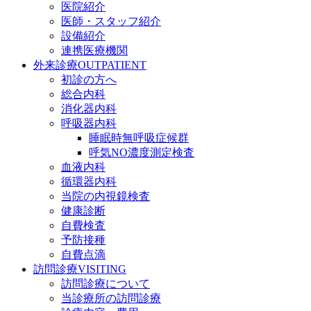
医院紹介
医師・スタッフ紹介
設備紹介
連携医療機関
外来診療
OUTPATIENT
初診の方へ
総合内科
消化器内科
呼吸器内科
睡眠時無呼吸症候群
呼気NO濃度測定検査
血液内科
循環器内科
当院の内視鏡検査
健康診断
自費検査
予防接種
自費点滴
訪問診療
VISITING
訪問診療について
当診療所の訪問診療