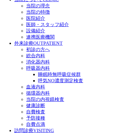
当院の理念
当院の特徴
医院紹介
医師・スタッフ紹介
設備紹介
連携医療機関
外来診療
OUTPATIENT
初診の方へ
総合内科
消化器内科
呼吸器内科
睡眠時無呼吸症候群
呼気NO濃度測定検査
血液内科
循環器内科
当院の内視鏡検査
健康診断
自費検査
予防接種
自費点滴
訪問診療
VISITING