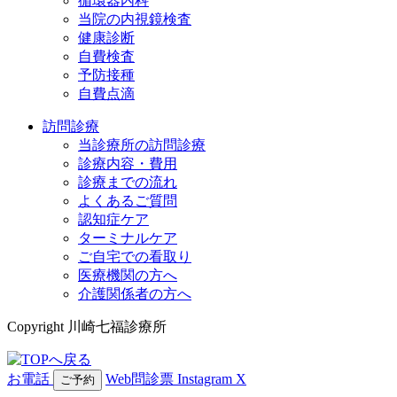
循環器内科
当院の内視鏡検査
健康診断
自費検査
予防接種
自費点滴
訪問診療
当診療所の訪問診療
診療内容・費用
診療までの流れ
よくあるご質問
認知症ケア
ターミナルケア
ご自宅での看取り
医療機関の方へ
介護関係者の方へ
Copyright 川崎七福診療所
お電話
Web問診票
Instagram
X
ご予約