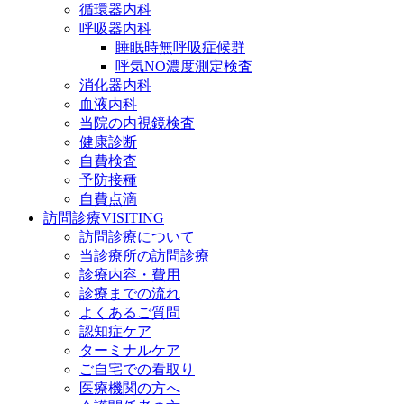
循環器内科
呼吸器内科
睡眠時無呼吸症候群
呼気NO濃度測定検査
消化器内科
血液内科
当院の内視鏡検査
健康診断
自費検査
予防接種
自費点滴
訪問診療
VISITING
訪問診療について
当診療所の訪問診療
診療内容・費用
診療までの流れ
よくあるご質問
認知症ケア
ターミナルケア
ご自宅での看取り
医療機関の方へ