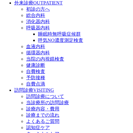
外来診療
OUTPATIENT
初診の方へ
総合内科
消化器内科
呼吸器内科
睡眠時無呼吸症候群
呼気NO濃度測定検査
血液内科
循環器内科
当院の内視鏡検査
健康診断
自費検査
予防接種
自費点滴
訪問診療
VISITING
訪問診療について
当診療所の訪問診療
診療内容・費用
診療までの流れ
よくあるご質問
認知症ケア