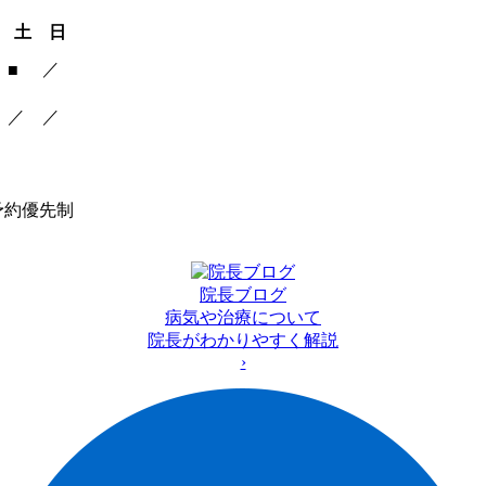
土
日
／
■
／
／
予約優先制
院長ブログ
病気や治療について
院長がわかりやすく解説
›