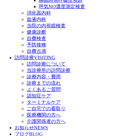
睡眠時無呼吸症候群
呼気NO濃度測定検査
消化器内科
血液内科
当院の内視鏡検査
健康診断
自費検査
予防接種
自費点滴
訪問診療
VISITING
訪問診療について
当診療所の訪問診療
診療内容・費用
診療までの流れ
よくあるご質問
認知症ケア
ターミナルケア
ご自宅での看取り
医療機関の方へ
介護関係者の方へ
お知らせ
NEWS
ブログ
BLOG