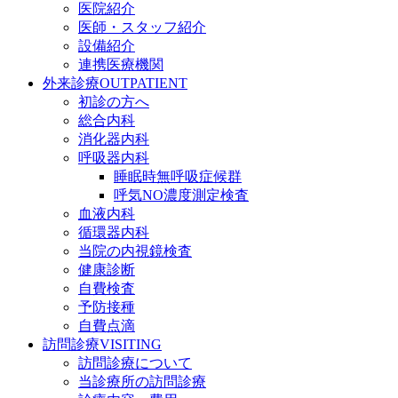
医院紹介
医師・スタッフ紹介
設備紹介
連携医療機関
外来診療
OUTPATIENT
初診の方へ
総合内科
消化器内科
呼吸器内科
睡眠時無呼吸症候群
呼気NO濃度測定検査
血液内科
循環器内科
当院の内視鏡検査
健康診断
自費検査
予防接種
自費点滴
訪問診療
VISITING
訪問診療について
当診療所の訪問診療