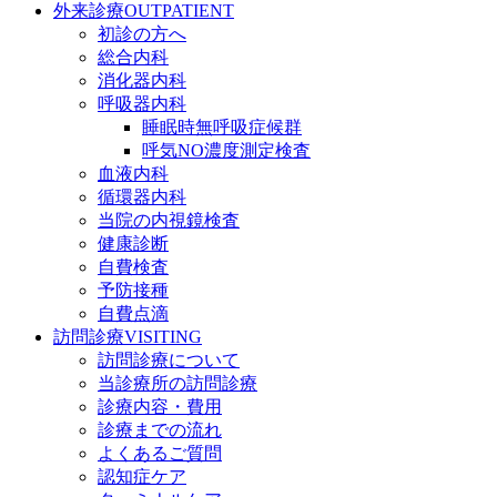
外来診療
OUTPATIENT
初診の方へ
総合内科
消化器内科
呼吸器内科
睡眠時無呼吸症候群
呼気NO濃度測定検査
血液内科
循環器内科
当院の内視鏡検査
健康診断
自費検査
予防接種
自費点滴
訪問診療
VISITING
訪問診療について
当診療所の訪問診療
診療内容・費用
診療までの流れ
よくあるご質問
認知症ケア