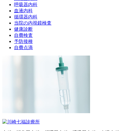
呼吸器内科
血液内科
循環器内科
当院の内視鏡検査
健康診断
自費検査
予防接種
自費点滴