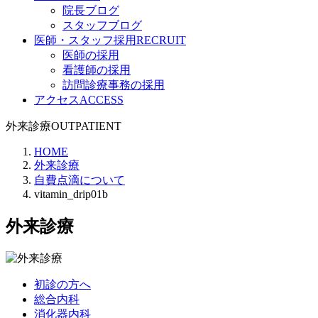
院長ブログ
スタッフブログ
医師・スタッフ採用
RECRUIT
医師の採用
看護師の採用
訪問診療事務の採用
アクセス
ACCESS
外来診療
OUTPATIENT
HOME
外来診療
自費点滴について
vitamin_drip01b
外来診療
初診の方へ
総合内科
消化器内科