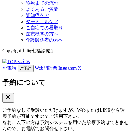
診療までの流れ
よくあるご質問
認知症ケア
ターミナルケア
ご自宅での看取り
医療機関の方へ
介護関係者の方へ
Copyright 川崎七福診療所
お電話
Web問診票
Instagram
X
ご予約
予約について
close
ご予約なしで受診いただけますが、WebまたはLINEから診
察予約が可能ですのでご活用下さい。
なお、以下の方は予約システムを用いた診察予約はできませ
んので、お電話でお問合せ下さい。