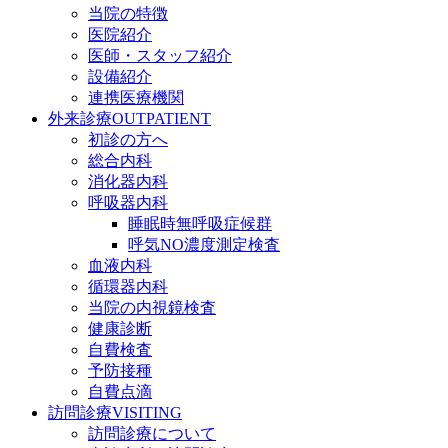
当院の特徴
医院紹介
医師・スタッフ紹介
設備紹介
連携医療機関
外来診療
OUTPATIENT
初診の方へ
総合内科
消化器内科
呼吸器内科
睡眠時無呼吸症候群
呼気NO濃度測定検査
血液内科
循環器内科
当院の内視鏡検査
健康診断
自費検査
予防接種
自費点滴
訪問診療
VISITING
訪問診療について