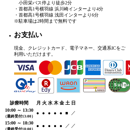
小田栄バス停より徒歩2分
・首都高1号横羽線 浜川崎インターより4分
・首都高1号横羽線 浅田インターより6分
※駐車場は2時間まで無料です
お支払い
現金、クレジットカード、電子マネー、交通系ICをご
利用いただけます。
診療時間
月
火
水
木
金
土
日
10:00 ～ 13:30
／
●
●
●
●
●
■
（最終受付13:00）
15:00 ～ 18:30
／
／
●
●
●
●
●
（最終受付18:00）