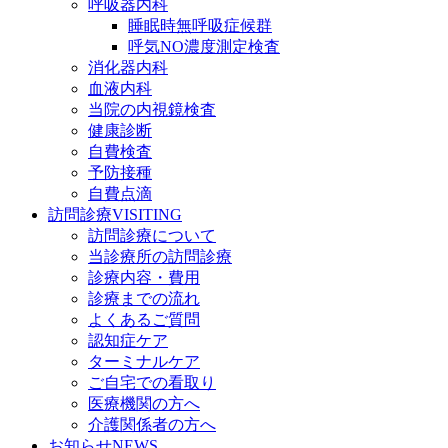
呼吸器内科
睡眠時無呼吸症候群
呼気NO濃度測定検査
消化器内科
血液内科
当院の内視鏡検査
健康診断
自費検査
予防接種
自費点滴
訪問診療
VISITING
訪問診療について
当診療所の訪問診療
診療内容・費用
診療までの流れ
よくあるご質問
認知症ケア
ターミナルケア
ご自宅での看取り
医療機関の方へ
介護関係者の方へ
お知らせ
NEWS