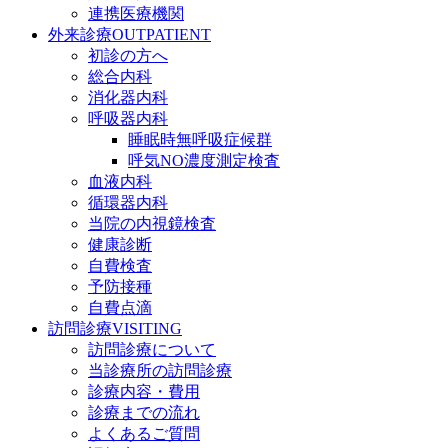
連携医療機関
外来診療
OUTPATIENT
初診の方へ
総合内科
消化器内科
呼吸器内科
睡眠時無呼吸症候群
呼気NO濃度測定検査
血液内科
循環器内科
当院の内視鏡検査
健康診断
自費検査
予防接種
自費点滴
訪問診療
VISITING
訪問診療について
当診療所の訪問診療
診療内容・費用
診療までの流れ
よくあるご質問