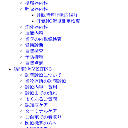
循環器内科
呼吸器内科
睡眠時無呼吸症候群
呼気NO濃度測定検査
消化器内科
血液内科
当院の内視鏡検査
健康診断
自費検査
予防接種
自費点滴
訪問診療
VISITING
訪問診療について
当診療所の訪問診療
診療内容・費用
診療までの流れ
よくあるご質問
認知症ケア
ターミナルケア
ご自宅での看取り
医療機関の方へ