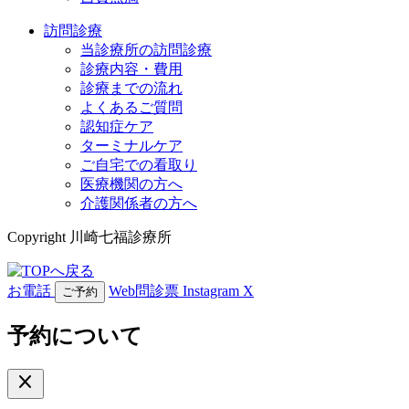
訪問診療
当診療所の訪問診療
診療内容・費用
診療までの流れ
よくあるご質問
認知症ケア
ターミナルケア
ご自宅での看取り
医療機関の方へ
介護関係者の方へ
Copyright 川崎七福診療所
お電話
Web問診票
Instagram
X
ご予約
予約について
close