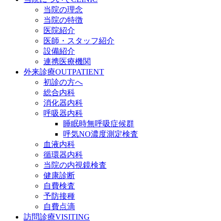
当院の理念
当院の特徴
医院紹介
医師・スタッフ紹介
設備紹介
連携医療機関
外来診療
OUTPATIENT
初診の方へ
総合内科
消化器内科
呼吸器内科
睡眠時無呼吸症候群
呼気NO濃度測定検査
血液内科
循環器内科
当院の内視鏡検査
健康診断
自費検査
予防接種
自費点滴
訪問診療
VISITING