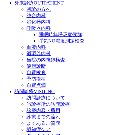
外来診療
OUTPATIENT
初診の方へ
総合内科
消化器内科
呼吸器内科
睡眠時無呼吸症候群
呼気NO濃度測定検査
血液内科
循環器内科
当院の内視鏡検査
健康診断
自費検査
予防接種
自費点滴
訪問診療
VISITING
訪問診療について
当診療所の訪問診療
診療内容・費用
診療までの流れ
よくあるご質問
認知症ケア